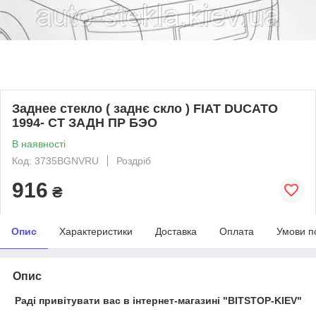
Заднее стекло ( заднє скло ) FIAT DUCATO
1994- СТ ЗАДН ПР БЭО
В наявності
Код: 3735BGNVRU
Роздріб
916
₴
Опис
Характеристики
Доставка
Оплата
Умови п
Опис
Раді привітувати вас в інтернет-магазині "BITSTOP-KIEV"