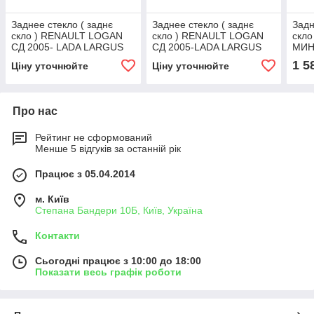
Заднее стекло ( заднє
Заднее стекло ( заднє
Задн
скло ) RENAULT LOGAN
скло ) RENAULT LOGAN
скло
СД 2005- LADA LARGUS
СД 2005-LADA LARGUS
МИН
(RF90) СТ ЗД ПР
(RF90) СТ ЗД ЛВ + ЕО
ЗЛ Б
1 5
Ціну уточнюйте
Ціну уточнюйте
VAU
2001
ЭО
Про нас
Рейтинг не сформований
Менше 5 відгуків за останній рік
Працює з 05.04.2014
м. Київ
Степана Бандери 10Б, Київ, Україна
Контакти
Сьогодні працює з 10:00 до 18:00
Показати весь графік роботи