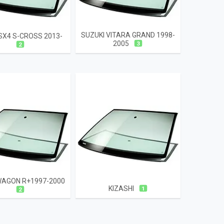
SUZUKI VITARA GRAND 1998-
SX4 S-CROSS 2013-
2005
3
2
WAGON R+1997-2000
KIZASHI
1
2