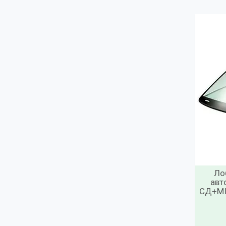
Ло
авт
СД+МІ