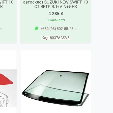
WIFT 10
автоскло) SUZUKI NEW SWIFT 10
НК
СТ ВЕТР ЗЛ+VIN+ИНК
4 285 ₴
В наявності
+380 (96) 802-88-23
8037AGSVZ