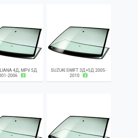
 LIANA 4Д, MPV 5Д
SUZUKI SWIFT 3Д+5Д 2005-
001-2006
2010
3
2