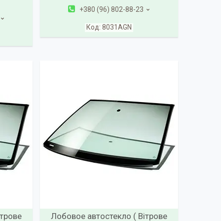
+380 (96) 802-88-23
8031AGN
ітрове
Лобовое автостекло ( Вітрове