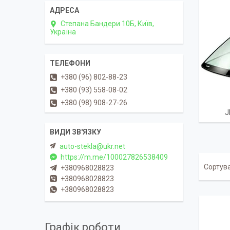
Степана Бандери 10Б, Київ,
Україна
+380 (96) 802-88-23
+380 (93) 558-08-02
+380 (98) 908-27-26
J
auto-stekla@ukr.net
https://m.me/100027826538409
+380968028823
+380968028823
+380968028823
Графік роботи