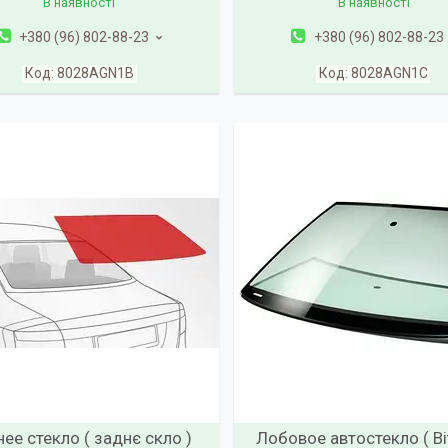
В наявності
В наявності
+380 (96) 802-88-23
+380 (96) 802-88-23
8028AGN1B
8028AGN1C
ее стекло ( заднє скло )
Лобовое автостекло ( В