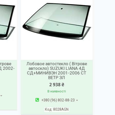
ітрове
Лобовое автостекло ( Вітрове
Д 2002-
автоскло) SUZUKI LIANA 4Д
СД+МИНИВЭН 2001-2006 СТ
ВЕТР ЗЛ
2 938 ₴
В наявності
+380 (96) 802-88-23
8028AGN