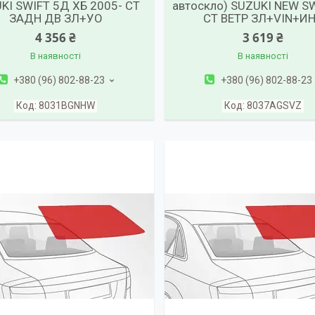
KI SWIFT 5Д ХБ 2005- СТ
автоскло) SUZUKI NEW S
ЗАДН ДВ ЗЛ+УО
СТ ВЕТР ЗЛ+VIN+И
4 356 ₴
3 619 ₴
В наявності
В наявності
+380 (96) 802-88-23
+380 (96) 802-88-23
8031BGNHW
8037AGSVZ