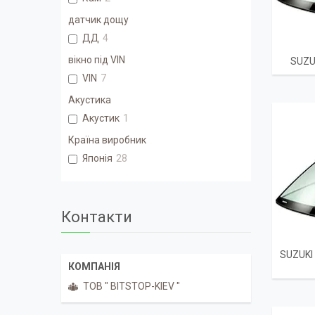
датчик дощу
ДД
4
вікно під VIN
SUZU
VIN
7
Акустика
Акустик
1
Країна виробник
Японія
28
Контакти
SUZUKI
ТОВ " BITSTOP-KIEV "