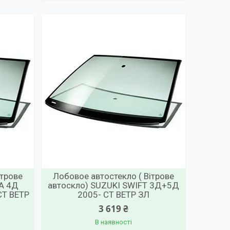
ітрове
Лобовое автостекло ( Вітрове
NA 4Д
автоскло) SUZUKI SWIFT 3Д+5Д
Т ВЕТР
2005- СТ ВЕТР ЗЛ
3 619 ₴
В наявності