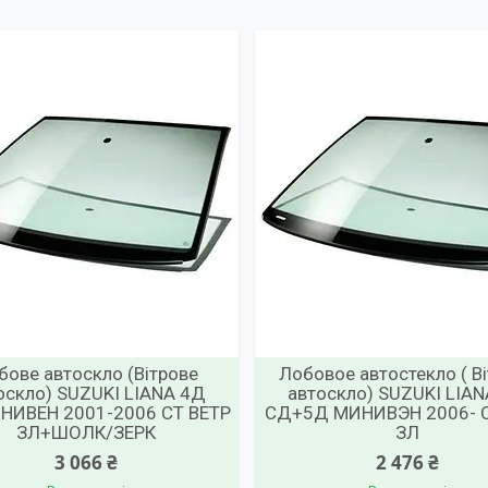
бове автоскло (Вітрове
Лобовое автостекло ( В
оскло) SUZUKI LIANA 4Д
автоскло) SUZUKI LIA
НИВЕН 2001-2006 СТ ВЕТР
СД+5Д МИНИВЭН 2006- С
ЗЛ+ШОЛК/ЗЕРК
ЗЛ
3 066 ₴
2 476 ₴