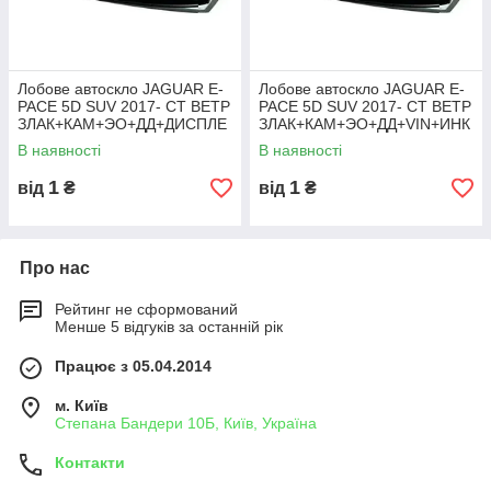
Лобове автоскло JAGUAR E-
Лобове автоскло JAGUAR E-
PACE 5D SUV 2017- СТ ВЕТР
PACE 5D SUV 2017- СТ ВЕТР
ЗЛАК+КАМ+ЭО+ДД+ДИСПЛЕ
ЗЛАК+КАМ+ЭО+ДД+VIN+ИНК
Й+VIN+ИНК
В наявності
В наявності
1
1
від
₴
від
₴
Про нас
Рейтинг не сформований
Менше 5 відгуків за останній рік
Працює з 05.04.2014
м. Київ
Степана Бандери 10Б, Київ, Україна
Контакти