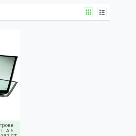
ітрове
LLA 5