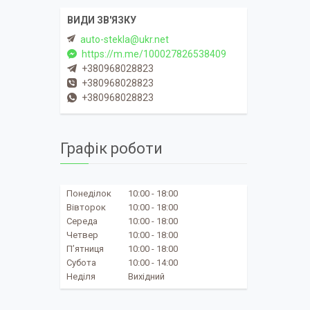
auto-stekla@ukr.net
https://m.me/100027826538409
+380968028823
+380968028823
+380968028823
Графік роботи
Понеділок
10:00
18:00
Вівторок
10:00
18:00
Середа
10:00
18:00
Четвер
10:00
18:00
Пʼятниця
10:00
18:00
Субота
10:00
14:00
Неділя
Вихідний