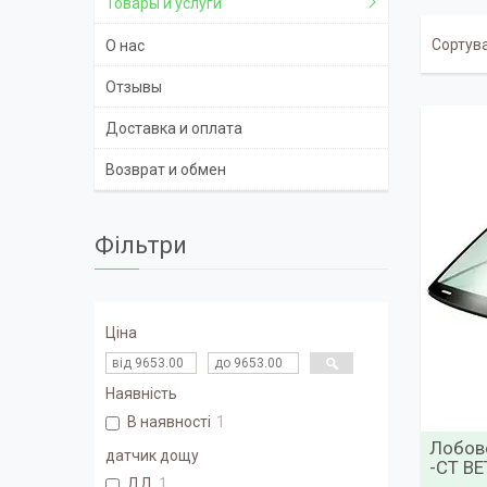
Товары и услуги
О нас
Отзывы
Доставка и оплата
Возврат и обмен
Фільтри
Ціна
Наявність
В наявності
1
Лобов
датчик дощу
-СТ В
ДД
1