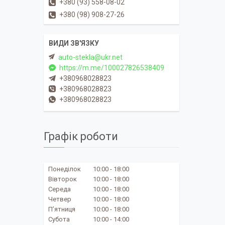
+380 (93) 558-08-02
+380 (98) 908-27-26
auto-stekla@ukr.net
https://m.me/100027826538409
+380968028823
+380968028823
+380968028823
Графік роботи
Понеділок
10:00
18:00
Вівторок
10:00
18:00
Середа
10:00
18:00
Четвер
10:00
18:00
Пʼятниця
10:00
18:00
Субота
10:00
14:00