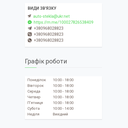
auto-stekla@ukr.net
https://m.me/100027826538409
+380968028823
+380968028823
+380968028823
Графік роботи
Понеділок
10:00
18:00
Вівторок
10:00
18:00
Середа
10:00
18:00
Четвер
10:00
18:00
Пʼятниця
10:00
18:00
Субота
10:00
14:00
Неділя
Вихідний