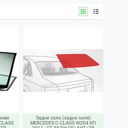
рове
Заднє скло (заднє скля)
-CLASS
MERCEDES C-CLASS W204 КП