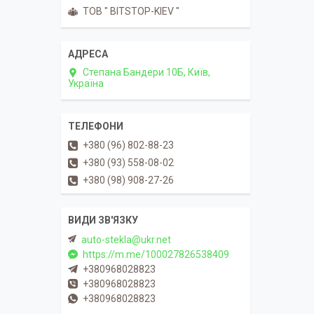
ТОВ " BITSTOP-KIEV "
Степана Бандери 10Б, Київ,
Україна
+380 (96) 802-88-23
+380 (93) 558-08-02
+380 (98) 908-27-26
auto-stekla@ukr.net
https://m.me/100027826538409
+380968028823
+380968028823
+380968028823