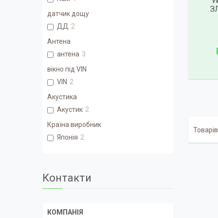
W
З
датчик дощу
ДД
2
Антена
антена
3
вікно під VIN
VIN
2
Акустика
Акустик
2
Країна виробник
Японія
2
Контакти