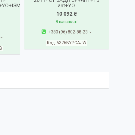
ЕТР
2011- СТ ЗАДН СР+АНТ+ТВ
+УО+ІЗМ
ant+УО
10 092 ₴
В наявності
+380 (96) 802-88-23
5376BYPCAJW
B