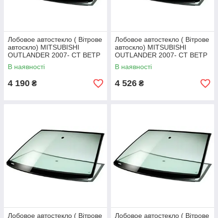
Лобовое автостекло ( Вітрове
Лобовое автостекло ( Вітрове
автоскло) MITSUBISHI
автоскло) MITSUBISHI
OUTLANDER 2007- СТ ВЕТР
OUTLANDER 2007- СТ ВЕТР
ЗЛ /CITROEN C-CROSSER
ЗЛ+ЭО+КР/PEUGEOT 4007
В наявності
В наявності
LHD 2007- СТ ВЕТР ЗЛ
07 СТ ВЕТР ЗЛ+ЭО/CITROEN
C-CROSSER LHD 2007-СТ
4 190
4 526
₴
₴
ВЕТР
Лобовое автостекло ( Вітрове
Лобовое автостекло ( Вітрове