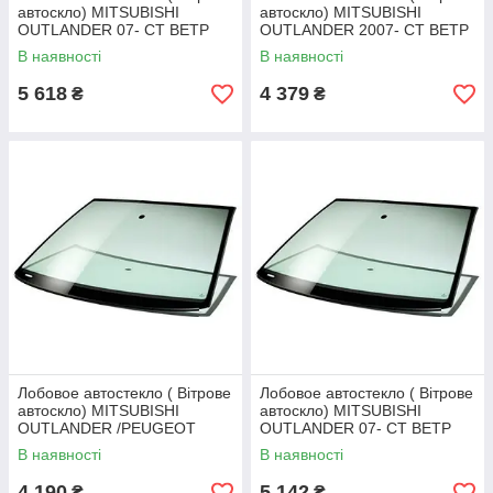
автоскло) MITSUBISHI
автоскло) MITSUBISHI
OUTLANDER 07- СТ ВЕТР
OUTLANDER 2007- СТ ВЕТР
ЗЛ+ЭО+ДД
ЗЛ+ЭО+КР/PEUGEOT 4007
В наявності
В наявності
07 СТ ВЕТР ЗЛ+ЭО/CITROEN
C-CROSSER LHD 2007-СТ
5 618
4 379
₴
₴
ВЕТР
Лобовое автостекло ( Вітрове
Лобовое автостекло ( Вітрове
автоскло) MITSUBISHI
автоскло) MITSUBISHI
OUTLANDER /PEUGEOT
OUTLANDER 07- СТ ВЕТР
4007 /CITROEN C-CROSSER
ЗЛ+ЭО+ДД
В наявності
В наявності
2007-СТ ВЕТР ЗЛ+ДД
4 190
5 142
₴
₴