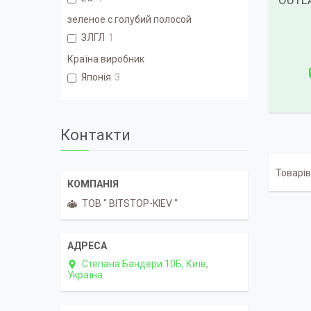
OUTLA
зеленое с голубий полосой
ЗЛГЛ
1
Країна виробник
Японія
3
Контакти
ТОВ " BITSTOP-KIEV "
Степана Бандери 10Б, Київ,
Україна