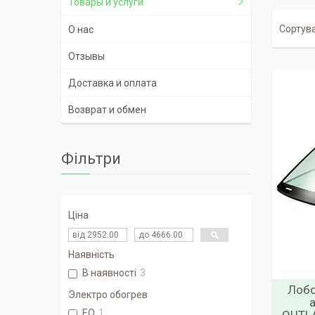
Товары и услуги
О нас
Отзывы
Доставка и оплата
Возврат и обмен
Фільтри
Ціна
Наявність
В наявності
3
Лобо
Электро обогрев
ЕО
1