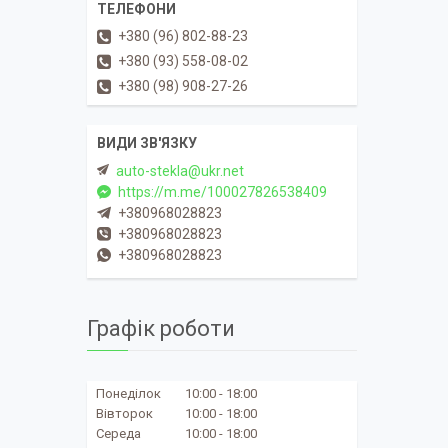
+380 (96) 802-88-23
+380 (93) 558-08-02
+380 (98) 908-27-26
auto-stekla@ukr.net
https://m.me/100027826538409
+380968028823
+380968028823
+380968028823
Графік роботи
Понеділок
10:00
18:00
Вівторок
10:00
18:00
Середа
10:00
18:00