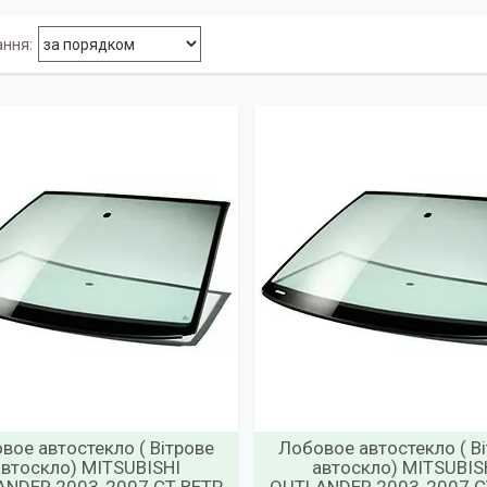
вое автостекло ( Вітрове
Лобовое автостекло ( В
автоскло) MITSUBISHI
автоскло) MITSUBIS