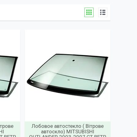
ітрове
Лобовое автостекло ( Вітрове
HI
автоскло) MITSUBISHI