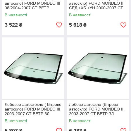
автоскло) FORD MONDEO III
автоскло) FORD MONDEO III
08/2004-2007 СТ ВЕТР
СЕД +ХБ +УН 2000-2007 СТ
ЗЛ+УО+VIN
ВЕТР ЗЛ ЭО+VIN+ИНК
В наявності
В наявності
3 522
5 618
₴
₴
Лобовое автостекло ( Вітрове
Лобове автоскло (Вітрове
автоскло) FORD MONDEO III
автоскло) FORD MONDEO III
2003-2007 СТ ВЕТР ЗЛ
2003-2007 СТ ВЕТР ЗЛ
ЭО+VIN+УО
ЕО+ДД+VIN+ВО
В наявності
В наявності
5 807
6 283
₴
₴