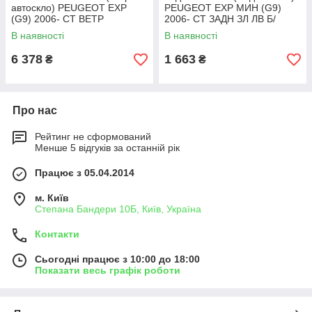
автоскло) PEUGEOT EXP
PEUGEOT EXP МИН (G9)
(G9) 2006- СТ ВЕТР
2006- СТ ЗАДН ЗЛ ЛВ Б/
ТЕПЛООТР+ДД+VIN+ИНК/CI
ЭО/FIAT SCUDO 2007- СТ
В наявності
В наявності
TROEN JUMPY (G9) 2006-
ЗАДН ЗЛ ЛВ Б/ЭО
СТ ВЕТР
6 378
1 663
₴
₴
ТЕПЛООТР+ДД+VIN+ИНК
Про нас
Рейтинг не сформований
Менше 5 відгуків за останній рік
Працює з 05.04.2014
м. Київ
Степана Бандери 10Б, Київ, Україна
Контакти
Сьогодні працює з 10:00 до 18:00
Показати весь графік роботи