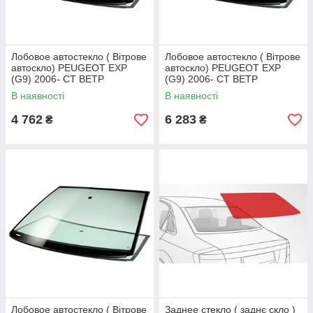
Лобовое автостекло ( Вітрове
Лобовое автостекло ( Вітрове
автоскло) PEUGEOT EXP
автоскло) PEUGEOT EXP
(G9) 2006- СТ ВЕТР
(G9) 2006- СТ ВЕТР
ЗЛ+VIN+ИНК/CITROEN
ТЕПЛООТР+VIN+ИНК/CITRO
В наявності
В наявності
JUMPY (G9) 2006- СТ ВЕТР
EN JUMPY (G9) 2006- СТ
ЗЛ+VIN+ИНК
ВЕТР ТЕПЛООТР+VIN+ИНК
4 762
6 283
₴
₴
Лобовое автостекло ( Вітрове
Заднее стекло ( заднє скло )