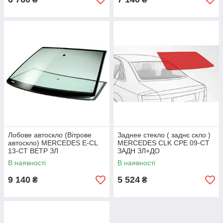
Лобове автоскло (Вітрове
Заднее стекло ( заднє скло )
автоскло) MERCEDES E-CL
MERCEDES CLK CPE 09-СТ
13-СТ ВЕТР ЗЛ
ЗАДН ЗЛ+ДО
АКУСТ+АНТ+КАМ+ДД+VIN+І
В наявності
В наявності
НК
9 140
5 524
₴
₴