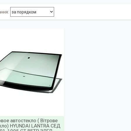
вое автостекло ( Вітрове
кло) HYUNDAI LANTRA СЕД