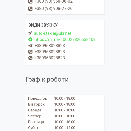
+380 (93) 558-08-02
+380 (98) 908-27-26
auto-stekla@ukr.net
https://m.me/100027826538409
+380968028823
+380968028823
+380968028823
Графік роботи
Понеділок
10:00
18:00
Вівторок
10:00
18:00
Середа
10:00
18:00
Четвер
10:00
18:00
Пʼятниця
10:00
18:00
Субота
10:00
14:00