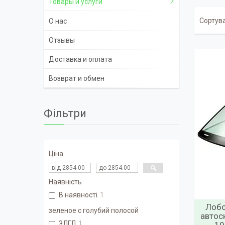
Товары и услуги
О нас
Отзывы
Доставка и оплата
Возврат и обмен
Фільтри
Ціна
Наявність
В наявності
1
Лобо
зеленое с голубий полосой
автос
ЗЛГЛ
1