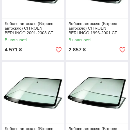
Лобове автоскло (Вітрове
Лобове автоскло (Вітрове
автоскло) CITROEN
автоскло) CITROEN
BERLINGO 2001-2008 СТ
BERLINGO 1996-2001 СТ
ВЕТР ТЕПЛООТР+ІЗМ ДЕР
ВЕТР ЗЛГЛ+ІЗМ ДЕР
В наявності
В наявності
ЗЕРК/PEUGEOT PARTNER
ЗЕРК/PEUGEOT PARTNER
2001-2008 СТ ВЕТР
2001-СТ ВЕТР ЗЛГЛ
4 571
2 857
₴
₴
ТЕПЛООТР
Лобове автоскло (Вітрове
Лобове автоскло (Вітрове