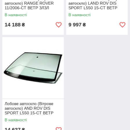
автоскло) RANGE ROVER
автоскло) LAND ROV DIS
11/2006-СТ ВЕТР ЗЛЗЛ
SPORT L550 15-СТ ВЕТР
ЕО+ДД+VIN+ІЗМ ДД
ЗЛ+АК+КАМ+ДД+ДВЛ
В наявності
В наявності
14 188
9 997
₴
₴
Лобове автоскло (Вітрове
автоскло) AND ROV DIS
SPORT L550 15-СТ ВЕТР
ЗЛ+АК+КАМ+ЕО (повний)
В наявності
+ДД+ДВЛ
14 627
₴