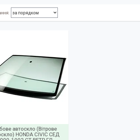
бове автоскло (Вітрове
оскло) HONDA CIVIC СЕД