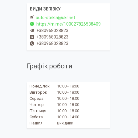
auto-stekla@ukr.net
https://m.me/100027826538409
+380968028823
+380968028823
+380968028823
Графік роботи
Понеділок
10:00
18:00
Вівторок
10:00
18:00
Середа
10:00
18:00
Четвер
10:00
18:00
Пʼятниця
10:00
18:00
Субота
10:00
14:00
Неділя
Вихідний