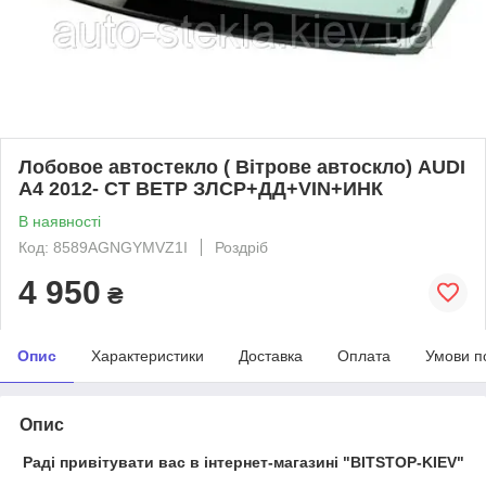
Лобовое автостекло ( Вітрове автоскло) AUDI
A4 2012- СТ ВЕТР ЗЛСР+ДД+VIN+ИНК
В наявності
Код: 8589AGNGYMVZ1I
Роздріб
4 950
₴
Опис
Характеристики
Доставка
Оплата
Умови п
Опис
Раді привітувати вас в інтернет-магазині "BITSTOP-KIEV"