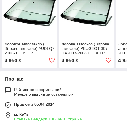
Лобовое автостекло (
Лобове автоскло (Вітрове
Лобо
Вітрове автоскло) AUDI Q7
автоскло) PEUGEOT 307
авт
2006- СТ ВЕТР
03/2003-2008 СТ ВЕТР
2001
ЗЛСР+ДД+VIN+УО
ЗЛ+ДД+ІНК+VIN+ІЗМ КР
ДД+
4 950
4 950
4 9
₴
₴
Про нас
Рейтинг не сформований
Менше 5 відгуків за останній рік
Працює з 05.04.2014
м. Київ
Степана Бандери 10Б, Київ, Україна