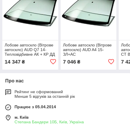
Лобове автоскло (Вітрове
Лобове автоскло (Вітрове
Лобо
автоскло) AUD Q7 14-
автоскло) AUD A4 15-
авто
Тепловідбивне АК + КР ДД
ЗЛ+AC
СТ 
+ AC
ЗЛА
14 347
7 046
7 4
₴
₴
Про нас
Рейтинг не сформований
Менше 5 відгуків за останній рік
Працює з 05.04.2014
м. Київ
Степана Бандери 10Б, Київ, Україна