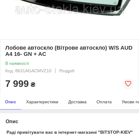
Лобове автоскло (Вітрове автоскло) W/S AUD
A4 16- GN + AC
В наявності
Код: 8631AGACMVZ10
Роздріб
7 999
₴
Опис
Характеристики
Доставка
Оплата
Умови п
Опис
Раді привітувати вас в інтернет-магазині "BITSTOP-KIEV"