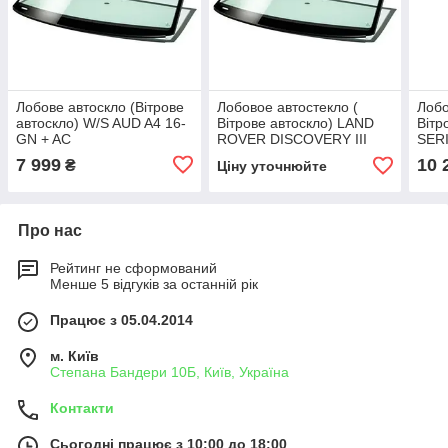
Лобове автоскло (Вітрове
Лобовое автостекло (
Лобо
автоскло) W/S AUD A4 16-
Вітрове автоскло) LAND
Вітр
GN + AC
ROVER DISCOVERY III
SER
L319 2009- СТ ВЕТР ЗЛ
ЗЛ+
7 999
10 
₴
Ціну уточнюйте
ЭО+VIN+УО
Про нас
Рейтинг не сформований
Менше 5 відгуків за останній рік
Працює з 05.04.2014
м. Київ
Степана Бандери 10Б, Київ, Україна
Контакти
Сьогодні працює з 10:00 до 18:00