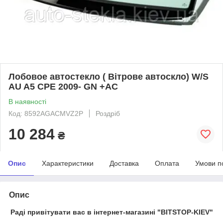
Лобовое автостекло ( Вітрове автоскло) W/S
AU A5 CPE 2009- GN +AC
В наявності
Код: 8592AGACMVZ2P
Роздріб
10 284
₴
Опис
Характеристики
Доставка
Оплата
Умови п
Опис
Раді привітувати вас в інтернет-магазині "BITSTOP-KIEV"