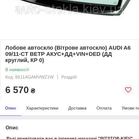
Лобове автоскло (Вітрове автоскло) AUDI A6
09/11-СТ ВЕТР АКУС+ДД+VIN+DED (ДД
круглий, КР 0)
В наявності
Код: 8611AGAMVWZ1W
Роздріб
6 570
₴
Опис
Характеристики
Доставка
Оплата
Умови п
Опис
Раді привітувати вас в інтернет-магазині "BITSTOP-KIEV"