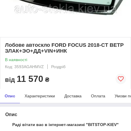
Лобове автоскло FORD FOCUS 2018-СТ ВЕТР
ЗЛАК+ЭО+ДД+VIN+ИНК
В наявності
Код: 3593AGAHMVZ
Роздріб
11 570
від
₴
Опис
Характеристики
Доставка
Оплата
Умови п
Опис
Раді вітати вас в інтернет-магазині "BITSTOP-KIEV"