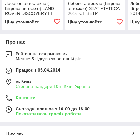
Лобовое автостекло (
Лобове автоскло (Вітрове
Лобо
Вітрове автоскло) LAND
автоскло) SEAT ATATECA
Вітр
ROVER DISCOVERY III
2016-СТ ВЕТР
201
L319 2009- СТ ВЕТР ЗЛ
ЗЛАК+VIN+ІНК
ЗЛА
Ціну уточнюйте
Ціну уточнюйте
Цін
ЭО+VIN+УО
Про нас
Рейтинг не сформований
Менше 5 відгуків за останній рік
Працює з 05.04.2014
м. Київ
Степана Бандери 10Б, Київ, Україна
Контакти
Сьогодні працює з 10:00 до 18:00
Показати весь графік роботи
Про нас