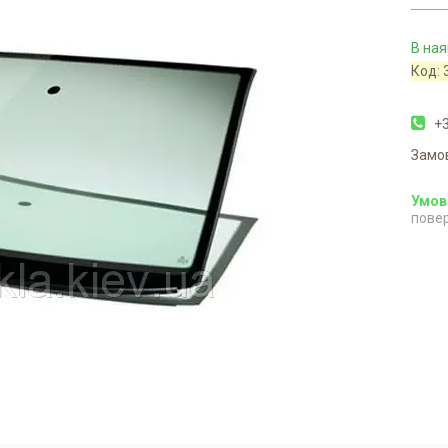
В ная
Код:
+3
Замо
повер