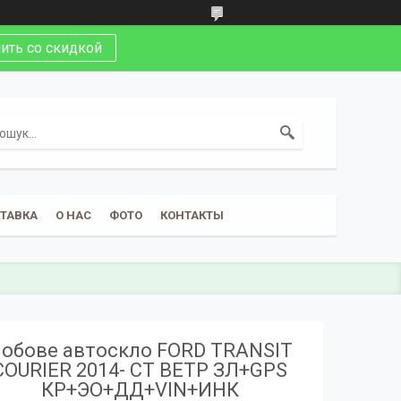
ить со скидкой
СТАВКА
О НАС
ФОТО
КОНТАКТЫ
обове автоскло FORD TRANSIT
COURIER 2014- СТ ВЕТР ЗЛ+GPS
КР+ЭО+ДД+VIN+ИНК