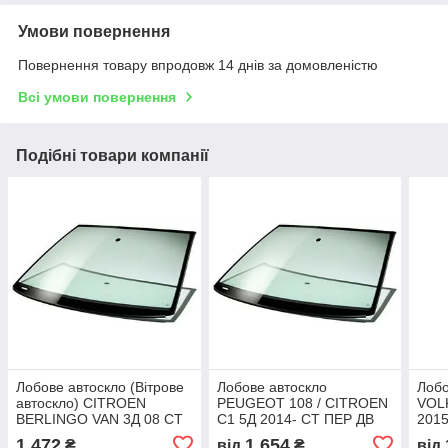
Умови повернення
Повернення товару впродовж 14 днів за домовленістю
Всі умови повернення
Подібні товари компанії
Лобове автоскло (Вітрове
Лобове автоскло
Лобо
автоскло) CITROEN
PEUGEOT 108 / CITROEN
VOL
BERLINGO VAN 3Д 08 СТ
C1 5Д 2014- СТ ПЕР ДВ
201
ПЕР ДВ ОП ЛВ ЗЛ
ОП ПР ЗЛ
ЗЛ
1 472
1 654
₴
від
₴
від