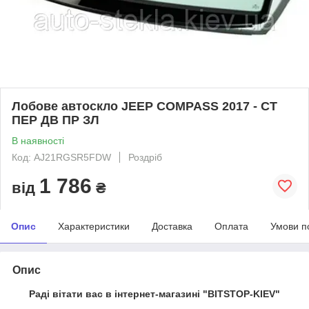
Лобове автоскло JEEP COMPASS 2017 - СТ
ПЕР ДВ ПР ЗЛ
В наявності
Код: AJ21RGSR5FDW
Роздріб
1 786
від
₴
Опис
Характеристики
Доставка
Оплата
Умови п
Опис
Раді вітати вас в інтернет-магазині "BITSTOP-KIEV"