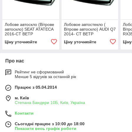
Лобове автоскло (Вітрове
Лобовое автостекло (
Лобо
автоскло) SEAT ATATECA
Вітрове автоскло) AUDI Q7
Вітр
2016-СТ ВЕТР
2014- СТ ВЕТР
RX3
ЗЛАК+VIN+ІНК
ЗЛАК+КАМ+ДД+VIN+ИНК
ЗЛГ
Ціну уточнюйте
Ціну уточнюйте
Цін
Про нас
Рейтинг не сформований
Менше 5 відгуків за останній рік
Працює з 05.04.2014
м. Київ
Степана Бандери 10Б, Київ, Україна
Контакти
Сьогодні працює з 10:00 до 18:00
Показати весь графік роботи