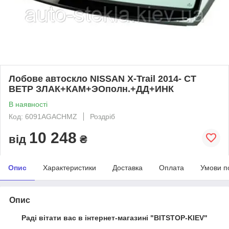
Лобове автоскло NISSAN X-Trail 2014- СТ
ВЕТР ЗЛАК+КАМ+ЭОполн.+ДД+ИНК
В наявності
Код: 6091AGACHMZ
Роздріб
10 248
від
₴
Опис
Характеристики
Доставка
Оплата
Умови п
Опис
Раді вітати вас в інтернет-магазині "BITSTOP-KIEV"