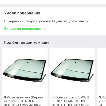
Умови повернення
Повернення товару впродовж 14 днів за домовленістю
Всі умови повернення
Подібні товари компанії
Лобове автоскло (Вітрове
Лобове автоскло BMW 2
Лобо
автоскло) CITROEN
SERIES GRAN COUPE
208 
BERLINGO VAN 3Д 08 СТ
2019- СТ ПЕР ДВ ОП ЛВ
СР