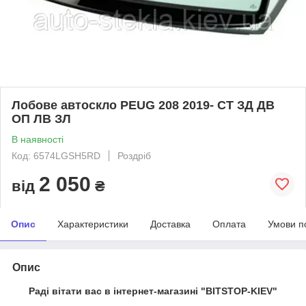
Лобове автоскло PEUG 208 2019- СТ ЗД ДВ
ОП ЛВ ЗЛ
В наявності
Код: 6574LGSH5RD
Роздріб
2 050
від
₴
Опис
Характеристики
Доставка
Оплата
Умови п
Опис
Раді вітати вас в інтернет-магазині "BITSTOP-KIEV"