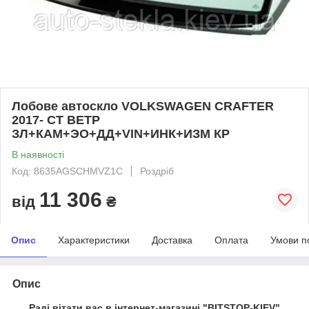
Лобове автоскло VOLKSWAGEN CRAFTER
2017- СТ ВЕТР
ЗЛ+КАМ+ЭО+ДД+VIN+ИНК+ИЗМ КР
В наявності
Код: 8635AGSCHMVZ1C
Роздріб
11 306
від
₴
Опис
Характеристики
Доставка
Оплата
Умови п
Опис
Раді вітати вас в інтернет-магазині "BITSTOP-KIEV"