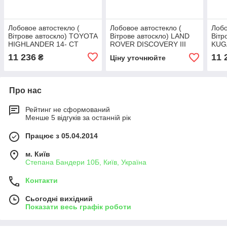
Лобовое автостекло (
Лобовое автостекло (
Лобо
Вітрове автоскло) TOYOTA
Вітрове автоскло) LAND
Вітр
HIGHLANDER 14- СТ
ROVER DISCOVERY III
KUG
ВЕТР ЗЛ+КАМ+ЭО
L319 2009- СТ ВЕТР ЗЛ
ЗЛ+
11 236
11 
₴
Ціну уточнюйте
дв.+ДД+VIN+ИНК
ЭО+VIN+УО
Про нас
Рейтинг не сформований
Менше 5 відгуків за останній рік
Працює з 05.04.2014
м. Київ
Степана Бандери 10Б, Київ, Україна
Контакти
Сьогодні вихідний
Показати весь графік роботи