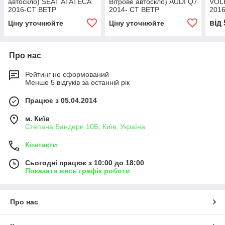
автоскло) SEAT ATATECA
Вітрове автоскло) AUDI Q7
VOL
2016-СТ ВЕТР
2014- СТ ВЕТР
201
ЗЛАК+VIN+ІНК
ЗЛАК+КАМ+ДД+VIN+ИНК
ЗЛА
від
Ціну уточнюйте
Ціну уточнюйте
КР
Про нас
Рейтинг не сформований
Менше 5 відгуків за останній рік
Працює з 05.04.2014
м. Київ
Степана Бандери 10Б, Київ, Україна
Контакти
Сьогодні працює з 10:00 до 18:00
Показати весь графік роботи
Про нас