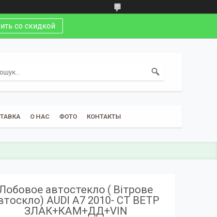
ить со скидкой
СТАВКА
О НАС
ФОТО
КОНТАКТЫ
Лобовое автостекло ( Вітрове
втоскло) AUDI A7 2010- СТ ВЕТР
ЗЛАК+КАМ+ДД+VIN