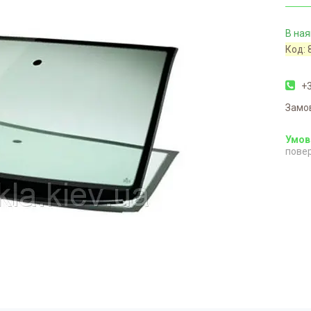
В ная
Код:
+3
Замо
повер