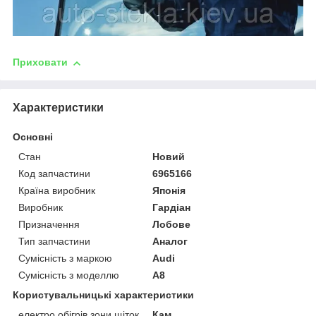
Приховати
Характеристики
Основні
Стан
Новий
Код запчастини
6965166
Країна виробник
Японія
Виробник
Гардіан
Призначення
Лобове
Тип запчастини
Аналог
Сумісність з маркою
Audi
Сумісність з моделлю
A8
Користувальницькі характеристики
електро обігрів зони щіток
Кам