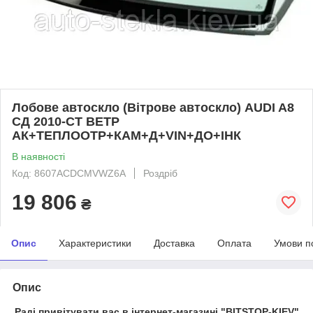
Лобове автоскло (Вітрове автоскло) AUDI A8
СД 2010-СТ ВЕТР
АК+ТЕПЛООТР+КАМ+Д+VIN+ДО+ІНК
В наявності
Код: 8607ACDCMVWZ6A
Роздріб
19 806
₴
Опис
Характеристики
Доставка
Оплата
Умови п
Опис
Раді привітувати вас в інтернет-магазині "BITSTOP-KIEV"