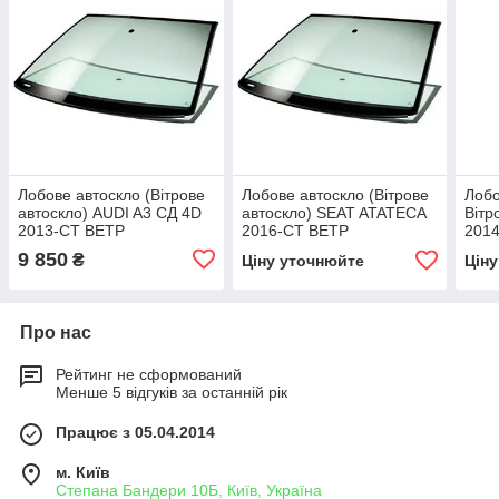
Лобове автоскло (Вітрове
Лобове автоскло (Вітрове
Лобо
автоскло) AUDI A3 СД 4D
автоскло) SEAT ATATECA
Вітр
2013-СТ ВЕТР
2016-СТ ВЕТР
201
ЗЛСР+АКУСТ+КАМ+Д+VIN+ІНК
ЗЛАК+VIN+ІНК
ЗЛА
9 850
₴
Ціну уточнюйте
Цін
Про нас
Рейтинг не сформований
Менше 5 відгуків за останній рік
Працює з 05.04.2014
м. Київ
Степана Бандери 10Б, Київ, Україна