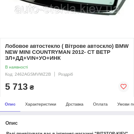
Лобовое автостекло ( Вітрове автоскло) BMW
NEW MINI COUNTRYMAN 2012- СТ ВЕТР
ЗЛ+ДД+VIN+УО+ИНК
В наявності
Код: 2462AGSMVWZ2B
Роздріб
5 713
₴
Опис
Характеристики
Доставка
Оплата
Умови п
Опис
Раді привітувати вас в інтернет-магазині "BITSTOP-KIEV"