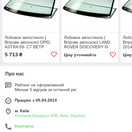
Лобовое автостекло (
Лобовое автостекло (
Лобо
Вітрове автоскло) OPEL
Вітрове автоскло) LAND
Вітр
ASTRA 09- СТ ВЕТР
ROVER DISCOVERY III
201
ЗЛ+ДД+VIN+УО+ИНК
L319 2009- СТ ВЕТР ЗЛ
ЗЛА
5 713
₴
Ціну уточнюйте
Цін
ЭО+VIN+УО
Про нас
Рейтинг не сформований
Менше 5 відгуків за останній рік
Працює з 05.04.2014
м. Київ
Степана Бандери 10Б, Київ, Україна
Контакти