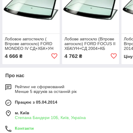
Лобовое автостекло (
Лобове автоскло (Вітрове
Лобо
Вітрове автоскло) FORD
автоскло) FORD FOCUS II
Вітр
MONDEO IV СД+ХБК+УН
ХБК/УН+СД 2004+КБ
201
2007- СТ ВЕТР
2007-СТ ВЕТР
ЗЛА
4 666
4 762
₴
₴
Цін
ЗЛ+ДД+VIN+УО
ЗЛ+Д+VIN+ДЗМ ДД+ІЗМ
ШЕЛК
Про нас
Рейтинг не сформований
Менше 5 відгуків за останній рік
Працює з 05.04.2014
м. Київ
Степана Бандери 10Б, Київ, Україна
Контакти