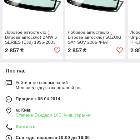
Лобовое автостекло (
Лобовое автостекло (
Лобо
Вітрове автоскло) BMW 5
Вітрове автоскло) SUZUKI
Вітр
SERIES (E39) 1995-2003
SX4 SUV 2006-/FIAT
HI-L
СТ ВЕТР ЗЛ+VIN
SEDICI SUV 2006- СТ
СТ 
2 857
2 857
2 8
₴
₴
ВЕТР ЗЛ
Про нас
Рейтинг не сформований
Менше 5 відгуків за останній рік
Працює з 05.04.2014
м. Київ
Степана Бандери 10Б, Київ, Україна
Контакти
Сьогодні працює з 10:00 до 18:00