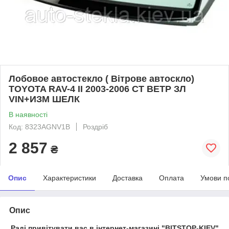
Лобовое автостекло ( Вітрове автоскло)
TOYOTA RAV-4 II 2003-2006 СТ ВЕТР ЗЛ
VIN+ИЗМ ШЕЛК
В наявності
Код: 8323AGNV1B
Роздріб
2 857
₴
Опис
Характеристики
Доставка
Оплата
Умови п
Опис
Раді привітувати вас в інтернет-магазині "BITSTOP-KIEV"